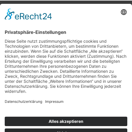
Potsdamer Yacht Club e. V.
Königstr. 3A
14109 Berlin
Tel: +49 30 805 35 58
KONTAKT
|
IMPRESSUM
|
DATENSCHUTZ