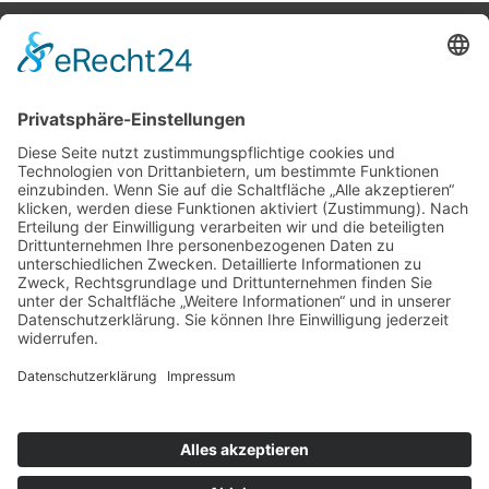
Potsdamer Yacht Club e. V.
Königstr. 3A
14109 Berlin
Tel: +49 30 805 35 58
KONTAKT
|
IMPRESSUM
|
DATENSCHUTZ