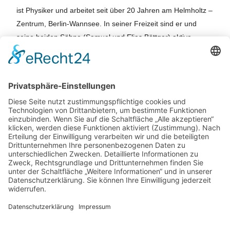
ist Physiker und arbeitet seit über 20 Jahren am Helmholtz –
Zentrum, Berlin-Wannsee. In seiner Freizeit sind er und
seine beiden Söhne (Samuel und Elias Böttger) aktive
Mitglieder des PYC.
Zurück
Potsdamer Yacht Club e. V.
Königstr. 3A
14109 Berlin