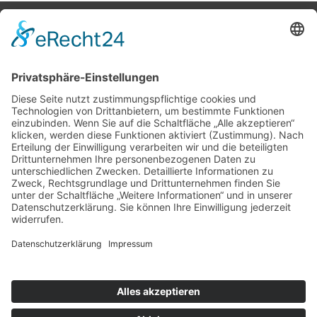
Potsdamer Yacht Club e. V.
Königstr. 3A
14109 Berlin
Tel: +49 30 805 35 58
KONTAKT
|
IMPRESSUM
|
DATENSCHUTZ