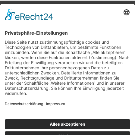
Potsdamer Yacht Club e. V.
Königstr. 3A
14109 Berlin
Tel: +49 30 805 35 58
KONTAKT
|
IMPRESSUM
|
DATENSCHUTZ