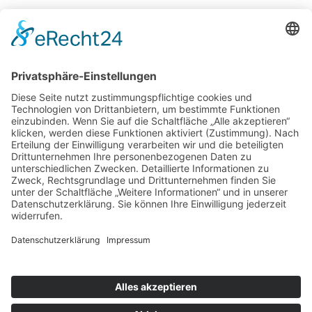
Potsdamer Yacht Club e. V.
Königstr. 3A
14109 Berlin
Tel: +49 30 805 35 58
KONTAKT
|
IMPRESSUM
|
DATENSCHUTZ